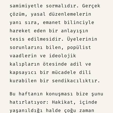
samimiyetle sormalıdır. Gerçek
çözüm, yasal düzenlemelerin
yanı sıra, emanet bilinciyle
hareket eden bir anlayışın
tesis edilmesidir. Üyelerinin
sorunlarını bilen, popülist
vaadlerin ve ideolojik
kalıpların ötesinde adil ve
kapsayıcı bir mücadele dili
kurabilen bir sendikacılıktır.
Bu haftanın konuşması bize şunu
hatırlatıyor: Hakikat, içinde
yaşanıldığı halde çoğu zaman