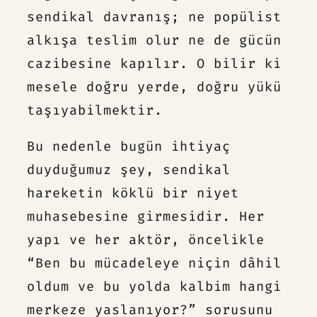
sendikal davranış; ne popülist
alkışa teslim olur ne de gücün
cazibesine kapılır. O bilir ki
mesele doğru yerde, doğru yükü
taşıyabilmektir.
Bu nedenle bugün ihtiyaç
duyduğumuz şey, sendikal
hareketin köklü bir niyet
muhasebesine girmesidir. Her
yapı ve her aktör, öncelikle
“Ben bu mücadeleye niçin dâhil
oldum ve bu yolda kalbim hangi
merkeze yaslanıyor?” sorusunu