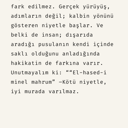
fark edilmez. Gerçek yürüyüş,
adımların değil; kalbin yönünü
gösteren niyetle başlar. Ve
belki de insan; dışarıda
aradığı pusulanın kendi içinde
saklı olduğunu anladığında
hakikatin de farkına varır.
Unutmayalım ki: ““El-hased-i
minel mahrum” –Kötü niyetle,
iyi murada varılmaz.