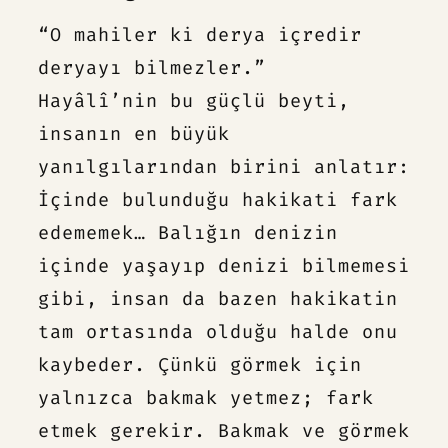
“O mahiler ki derya içredir
deryayı bilmezler.”
Hayâlî’nin bu güçlü beyti,
insanın en büyük
yanılgılarından birini anlatır:
İçinde bulunduğu hakikati fark
edememek… Balığın denizin
içinde yaşayıp denizi bilmemesi
gibi, insan da bazen hakikatin
tam ortasında olduğu halde onu
kaybeder. Çünkü görmek için
yalnızca bakmak yetmez; fark
etmek gerekir. Bakmak ve görmek