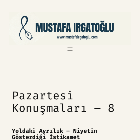
İçeriğe
geç
Pazartesi
Konuşmaları – 8
Yoldaki Ayrılık – Niyetin
Gösterdiği İstikamet