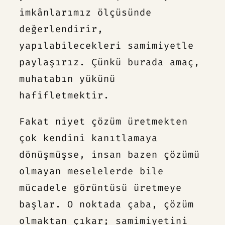
imkânlarımız ölçüsünde
değerlendirir,
yapılabilecekleri samimiyetle
paylaşırız. Çünkü burada amaç,
muhatabın yükünü
hafifletmektir.
Fakat niyet çözüm üretmekten
çok kendini kanıtlamaya
dönüşmüşse, insan bazen çözümü
olmayan meselelerde bile
mücadele görüntüsü üretmeye
başlar. O noktada çaba, çözüm
olmaktan çıkar; samimiyetini